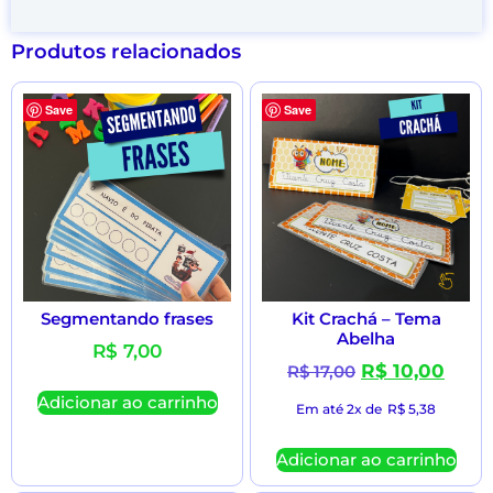
Produtos relacionados
Save
Save
Segmentando frases
Kit Crachá – Tema
Abelha
R$
7,00
R$
10,00
R$
17,00
Adicionar ao carrinho
Em até 2x de
R$
5,38
Adicionar ao carrinho