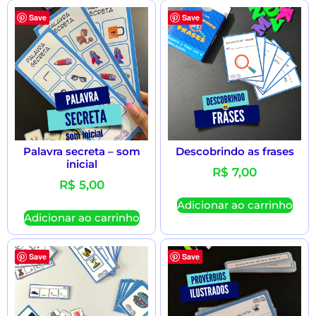
Save
Save
Palavra secreta – som
Descobrindo as frases
inicial
R$
7,00
R$
5,00
Adicionar ao carrinho
Adicionar ao carrinho
Save
Save