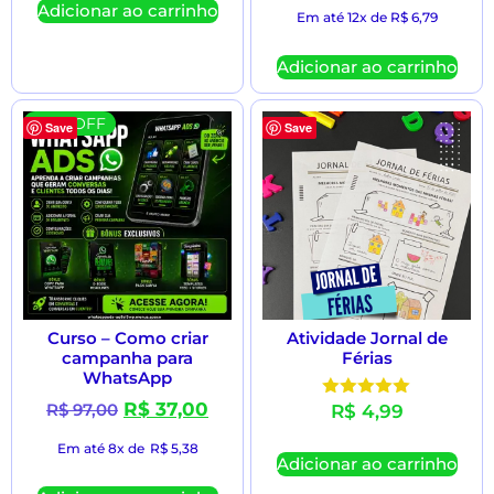
Adicionar ao carrinho
Em até 12x de
R$
6,79
Adicionar ao carrinho
62 % OFF
Save
Save
Curso – Como criar
Atividade Jornal de
campanha para
Férias
WhatsApp
R$
37,00
R$
97,00
R$
4,99
Avaliação
5.00
de 5
Em até 8x de
R$
5,38
Adicionar ao carrinho