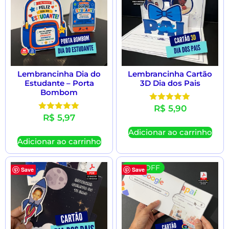
Lembrancinha Dia do
Lembrancinha Cartão
Estudante – Porta
3D Dia dos Pais
Bombom
R$
5,90
Avaliação
5.00
R$
5,97
Avaliação
de 5
5.00
Adicionar ao carrinho
de 5
Adicionar ao carrinho
70 % OFF
Save
Save