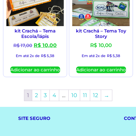
kit Crachá – Tema
kit Crachá – Tema Toy
Escola/lápis
Story
R$
10,00
R$
10,00
R$
17,00
Em até 2x de
R$
5,38
Em até 2x de
R$
5,38
Adicionar ao carrinho
Adicionar ao carrinho
1
2
3
4
…
10
11
12
→
SITE SEGURO
CON