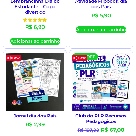
Lembrancinha Dia do
Atividade Flipbook dia
Estudante – Copo
dos Pais
divertido
R$
5,90
R$
6,90
Avaliação
Adicionar ao carrinho
5.00
de 5
Adicionar ao carrinho
66 % OFF
Save
Save
Jornal dia dos Pais
Club do PLR Recursos
Pedagógicos
R$
2,99
R$
67,00
R$
197,00