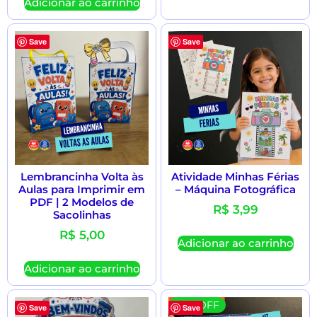
Adicionar ao carrinho
Save
Save
Lembrancinha Volta às
Atividade Minhas Férias
Aulas para Imprimir em
– Máquina Fotográfica
PDF | 2 Modelos de
R$
3,99
Sacolinhas
R$
5,00
Adicionar ao carrinho
Adicionar ao carrinho
41 % OFF
Save
Save