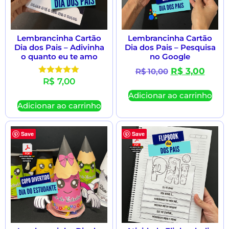
Lembrancinha Cartão
Lembrancinha Cartão
Dia dos Pais – Adivinha
Dia dos Pais – Pesquisa
o quanto eu te amo
no Google
R$
3,00
R$
10,00
R$
7,00
Avaliação
5.00
Adicionar ao carrinho
de 5
Adicionar ao carrinho
Save
Save