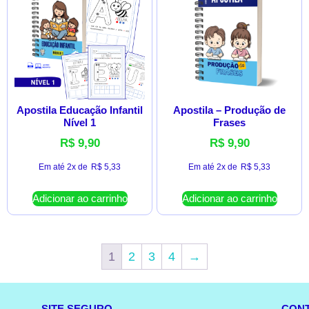
Apostila Educação Infantil
Apostila – Produção de
Nível 1
Frases
R$
9,90
R$
9,90
Em até 2x de
R$
5,33
Em até 2x de
R$
5,33
Adicionar ao carrinho
Adicionar ao carrinho
1
2
3
4
→
SITE SEGURO
CON