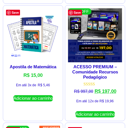
80 % OFF
Save
Save
Apostila de Matemática
ACESSO PREMIUM –
Comunidade Recursos
R$
15,00
Pedagógico
Em até 3x de
R$
5,46
Avaliação
R$
197,00
R$
997,00
5.00
Adicionar ao carrinho
de 5
Em até 12x de
R$
19,96
Adicionar ao carrinho