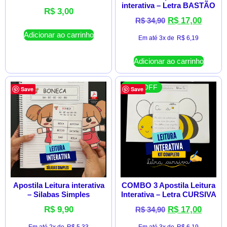
interativa – Letra BASTÃO
R$
3,00
R$
17,00
R$
34,90
Adicionar ao carrinho
Em até 3x de
R$
6,19
Adicionar ao carrinho
51 % OFF
Save
Save
Apostila Leitura interativa
COMBO 3 Apostila Leitura
– Silabas Simples
Interativa – Letra CURSIVA
R$
9,90
R$
17,00
R$
34,90