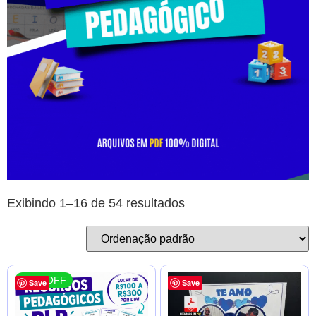
Exibindo 1–16 de 54 resultados
66 % OFF
Save
Save