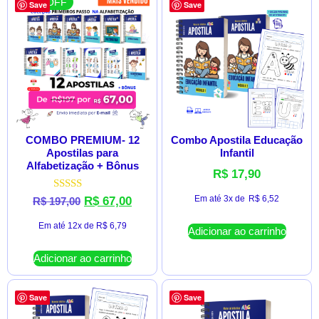
66 % OFF
Save
Save
COMBO PREMIUM- 12
Combo Apostila Educação
Apostilas para
Infantil
Alfabetização + Bônus
R$
17,90
Avaliação
Em até 3x de
R$
6,52
R$
67,00
R$
197,00
5.00
de 5
Em até 12x de
R$
6,79
Adicionar ao carrinho
Adicionar ao carrinho
Save
Save