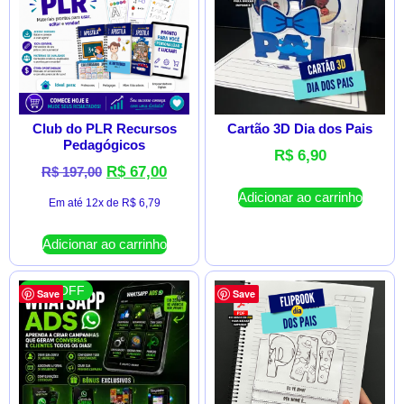
Club do PLR Recursos
Cartão 3D Dia dos Pais
Pedagógicos
R$
6,90
R$
67,00
R$
197,00
Adicionar ao carrinho
Em até 12x de
R$
6,79
Adicionar ao carrinho
62 % OFF
Save
Save