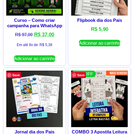
Curso – Como criar
Flipbook dia dos Pais
campanha para WhatsApp
R$
5,90
R$
37,00
R$
97,00
Adicionar ao carrinho
Em até 8x de
R$
5,38
Adicionar ao carrinho
51 % OFF
Save
Save
Jornal dia dos Pais
COMBO 3 Apostila Leitura