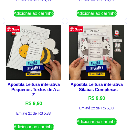
Em até 2x de
R$
5,33
Em até 3x de
R$
6,19
Adicionar ao carrinho
Adicionar ao carrinho
Save
Save
Apostila Leitura interativa
Apostila Leitura interativa
– Pequenos Textos de A a
– Sílabas Complexas
Z
R$
9,90
R$
9,90
Em até 2x de
R$
5,33
Em até 2x de
R$
5,33
Adicionar ao carrinho
Adicionar ao carrinho