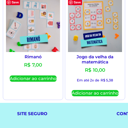
Save
Save
Rimanó
Jogo da velha da
matemática
R$
7,00
R$
10,00
Adicionar ao carrinho
Em até 2x de
R$
5,38
Adicionar ao carrinho
SITE SEGURO
CON