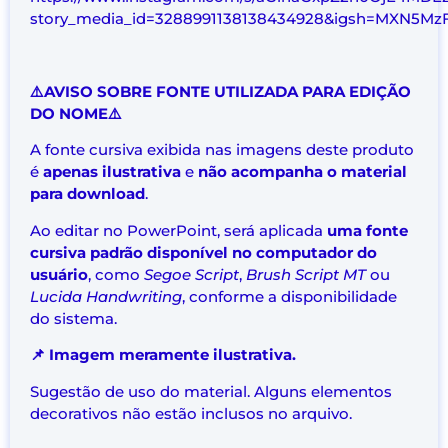
story_media_id=3288991138138434928&igsh=MXN5Mz
⚠️AVISO SOBRE FONTE UTILIZADA PARA EDIÇÃO
DO NOME⚠️
A fonte cursiva exibida nas imagens deste produto
é
apenas ilustrativa
e
não acompanha o material
para download
.
Ao editar no PowerPoint, será aplicada
uma fonte
cursiva padrão disponível no computador do
usuário
, como
Segoe Script
,
Brush Script MT
ou
Lucida Handwriting
, conforme a disponibilidade
do sistema.
📌 Imagem meramente ilustrativa.
Sugestão de uso do material. Alguns elementos
decorativos não estão inclusos no arquivo.