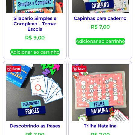
Silabário Simples e
Capinhas para caderno
Complexo – Tema:
R$
7,00
Escola
R$
9,00
Adicionar ao carrinho
Adicionar ao carrinho
Save
Save
Descobrindo as frases
Trilha Natalina
R$
7,00
R$
7,00