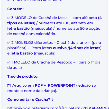
Contém:
✅ 3 MODELO de Crachá de Mesa – com alfabeto
(4
tipos de letras
) / números até 100, alfabeto em
letra bastão
(maiúscula) / números até 50 e opção
de crachá com calendário.
✅ 2 MOLELOS diferentes – Crachá do aluno – (para
plastificar) – (com letras
cursiva
/
(4 tipos de letras
)
e
letra bastão
(maiúscula)
✅ 1 MOLELO de Crachá de Pescoço – (para o 1° dia
de aula)
Tipo de produto:
🗂️ Arquivo em
PDF + POWERPOINT
( edição só
mente o nome da criança).
Como editar o Crachá? ⤵️
https://www.instagram.com/s/aGlnaGxpZ2h0OjE4MD