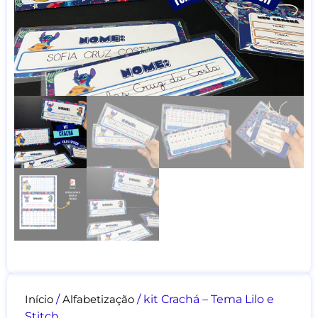
Início
/
Alfabetização
/ kit Crachá – Tema Lilo e
Stitch