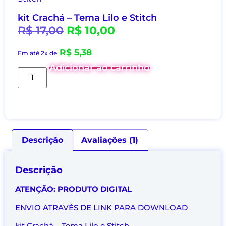
kit Crachá – Tema Lilo e Stitch
R$
17,00
R$
10,00
R$
5,38
Em até 2x de
Adicionar ao carrinho
Descrição
Avaliações (1)
Descrição
ATENÇÃO: PRODUTO DIGITAL
ENVIO ATRAVÉS DE LINK PARA DOWNLOAD
kit Crachá – Tema Lilo e Stitch