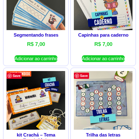
Segmentando frases
Capinhas para caderno
R$
7,00
R$
7,00
Adicionar ao carrinho
Adicionar ao carrinho
Save
Save
kit Crachá – Tema
Trilha das letras