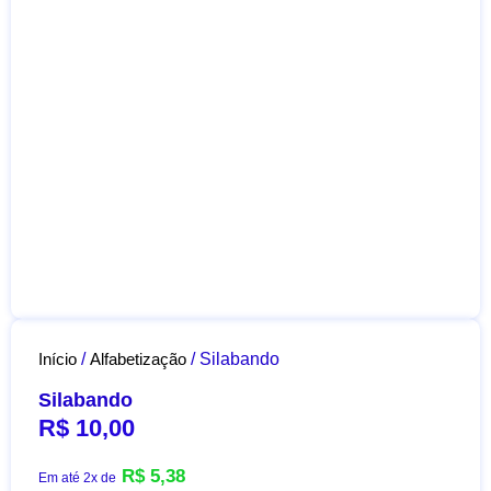
Início
/
Alfabetização
/ Silabando
Silabando
R$
10,00
R$
5,38
Em até 2x de