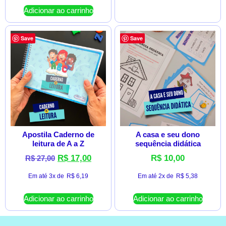
Adicionar ao carrinho
Save
Save
Apostila Caderno de
A casa e seu dono
leitura de A a Z
sequência didática
R$
17,00
R$
10,00
R$
27,00
Em até 3x de
R$
6,19
Em até 2x de
R$
5,38
Adicionar ao carrinho
Adicionar ao carrinho