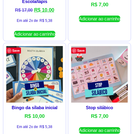
Escola/lápis
R$
7,00
R$
10,00
R$
17,00
Adicionar ao carrinho
Em até 2x de
R$
5,38
Adicionar ao carrinho
Save
Save
Bingo da sílaba inicial
Stop silábico
R$
10,00
R$
7,00
Em até 2x de
R$
5,38
Adicionar ao carrinho