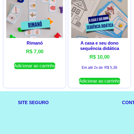
Rimanó
A casa e seu dono
sequência didática
R$
7,00
R$
10,00
Adicionar ao carrinho
Em até 2x de
R$
5,38
Adicionar ao carrinho
SITE SEGURO
CON