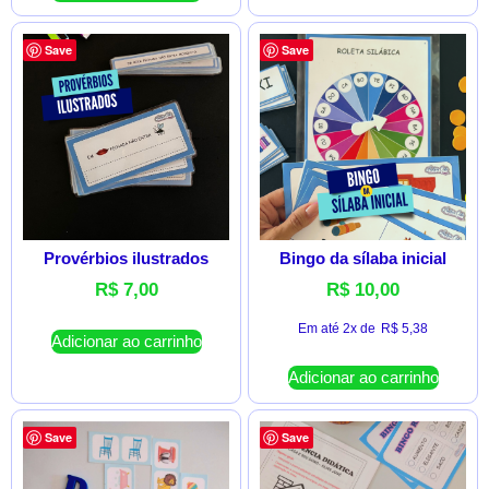
Save
Save
Provérbios ilustrados
Bingo da sílaba inicial
R$
7,00
R$
10,00
Em até 2x de
R$
5,38
Adicionar ao carrinho
Adicionar ao carrinho
Save
Save