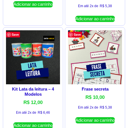
Adicionar ao carrinho
Em até 2x de
R$
5,38
Adicionar ao carrinho
Save
Save
Kit Lata da leitura – 4
Frase secreta
Modelos
R$
10,00
R$
12,00
Em até 2x de
R$
5,38
Em até 2x de
R$
6,46
Adicionar ao carrinho
Adicionar ao carrinho