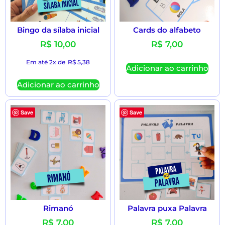
Bingo da sílaba inicial
Cards do alfabeto
R$
10,00
R$
7,00
Em até 2x de
R$
5,38
Adicionar ao carrinho
Adicionar ao carrinho
Save
Save
Rimanó
Palavra puxa Palavra
R$
7,00
R$
7,00