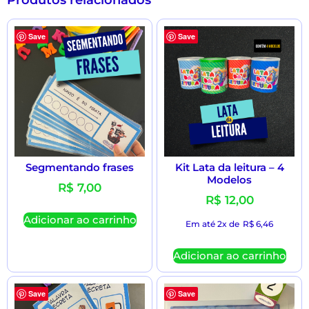
Save
Save
Segmentando frases
Kit Lata da leitura – 4
Modelos
R$
7,00
R$
12,00
Adicionar ao carrinho
Em até 2x de
R$
6,46
Adicionar ao carrinho
Save
Save