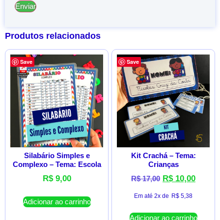
Produtos relacionados
Save
Save
Silabário Simples e
Kit Crachá – Tema:
Complexo – Tema: Escola
Crianças
R$
9,00
R$
10,00
R$
17,00
Em até 2x de
R$
5,38
Adicionar ao carrinho
Adicionar ao carrinho