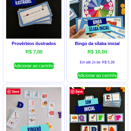
Provérbios ilustrados
Bingo da sílaba inicial
R$
7,00
R$
10,00
Em até 2x de
R$
5,38
Adicionar ao carrinho
Adicionar ao carrinho
Save
Save