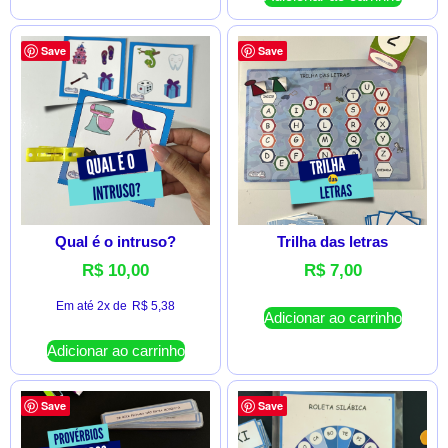
Save
Save
Qual é o intruso?
Trilha das letras
R$
10,00
R$
7,00
Em até 2x de
R$
5,38
Adicionar ao carrinho
Adicionar ao carrinho
Save
Save