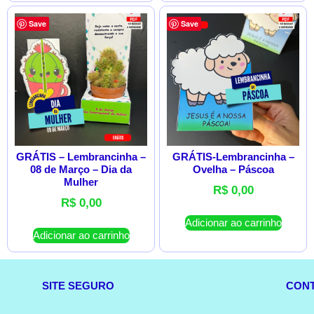
Save
Save
GRÁTIS – Lembrancinha –
GRÁTIS-Lembrancinha –
08 de Março – Dia da
Ovelha – Páscoa
Mulher
R$
0,00
R$
0,00
Adicionar ao carrinho
Adicionar ao carrinho
SITE SEGURO
CON