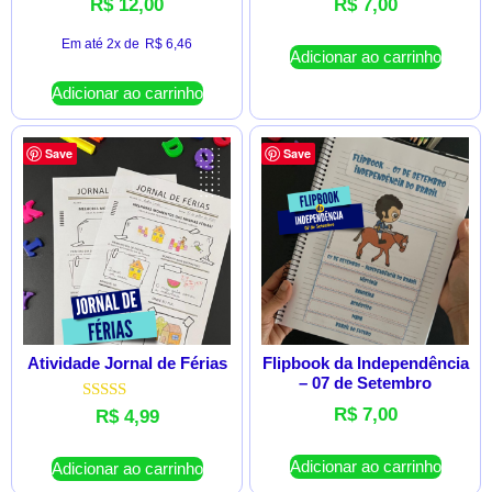
R$
12,00
R$
7,00
Em até 2x de
R$
6,46
Adicionar ao carrinho
Adicionar ao carrinho
Save
Save
Atividade Jornal de Férias
Flipbook da Independência
– 07 de Setembro
R$
7,00
Avaliação
R$
4,99
5.00
de 5
Adicionar ao carrinho
Adicionar ao carrinho