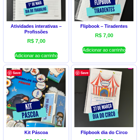
Atividades interativas –
Flipbook – Tiradentes
Profissões
R$
7,00
R$
7,00
Adicionar ao carrinho
Adicionar ao carrinho
Save
Save
Kit Páscoa
Flipbook dia do Circo