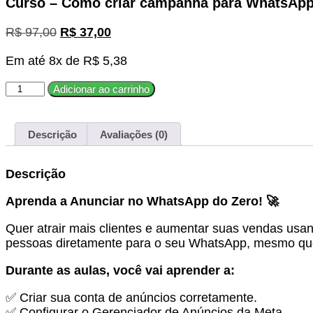
Curso – Como criar campanha para WhatsAp
O
O
R$
97,00
R$
37,00
preço
preço
Em até 8x de
original
R$
5,38
atual
era:
é:
Curso
Adicionar ao carrinho
R$ 97,00.
R$ 37,00.
-
Como
criar
Descrição
Avaliações (0)
campanha
para
Descrição
WhatsApp
quantidade
Aprenda a Anunciar no WhatsApp do Zero! 🚀
Quer atrair mais clientes e aumentar suas vendas usa
pessoas diretamente para o seu WhatsApp, mesmo que
Durante as aulas, você vai aprender a:
✅ Criar sua conta de anúncios corretamente.
✅ Configurar o Gerenciador de Anúncios da Meta.