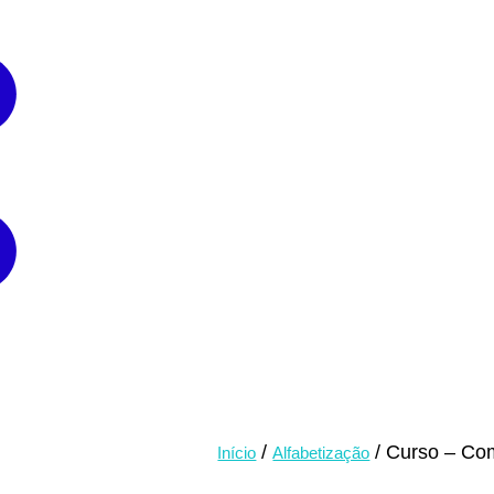
/
/ Curso – Co
Início
Alfabetização