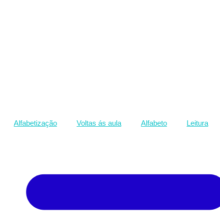
Alfabetização
Voltas ás aula
Alfabeto
Leitura