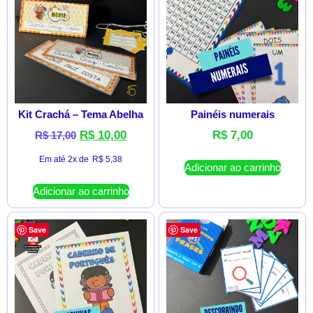
Kit Crachá – Tema Abelha
Painéis numerais
R$
10,00
R$
7,00
R$
17,00
Em até 2x de
R$
5,38
Adicionar ao carrinho
Adicionar ao carrinho
Save
Save