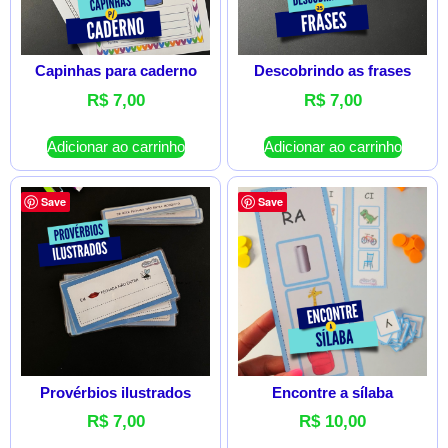
Capinhas para caderno
Descobrindo as frases
R$
7,00
R$
7,00
Adicionar ao carrinho
Adicionar ao carrinho
Save
Save
Provérbios ilustrados
Encontre a sílaba
R$
7,00
R$
10,00