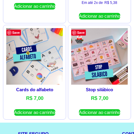
Em até 2x de
R$
5,38
Adicionar ao carrinho
Adicionar ao carrinho
Save
Save
Cards do alfabeto
Stop silábico
R$
7,00
R$
7,00
Adicionar ao carrinho
Adicionar ao carrinho
SITE SEGURO
CON