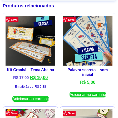
Produtos relacionados
Save
Save
Kit Crachá – Tema Abelha
Palavra secreta – som
inicial
R$
10,00
R$
17,00
R$
5,00
Em até 2x de
R$
5,38
Adicionar ao carrinho
Adicionar ao carrinho
Save
Save