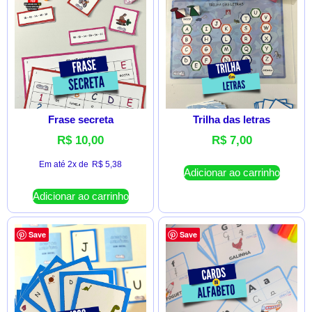
Frase secreta
Trilha das letras
R$
10,00
R$
7,00
Em até 2x de
R$
5,38
Adicionar ao carrinho
Adicionar ao carrinho
Save
Save