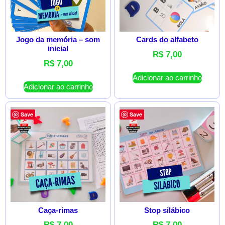
Jogo da memória – som
Cards do alfabeto
inicial
R$
7,00
R$
7,00
Adicionar ao carrinho
Adicionar ao carrinho
Save
Save
Caça-rimas
Stop silábico
R$
7,00
R$
7,00