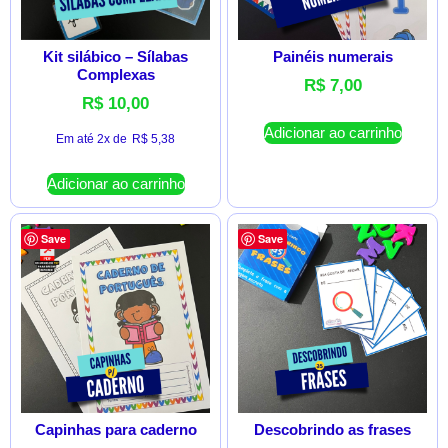
Kit silábico – Sílabas
Painéis numerais
Complexas
R$
7,00
R$
10,00
Adicionar ao carrinho
Em até 2x de
R$
5,38
Adicionar ao carrinho
Save
Save
Capinhas para caderno
Descobrindo as frases