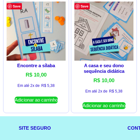
Save
Save
Encontre a sílaba
A casa e seu dono
sequência didática
R$
10,00
R$
10,00
Em até 2x de
R$
5,38
Em até 2x de
R$
5,38
Adicionar ao carrinho
Adicionar ao carrinho
SITE SEGURO
CON