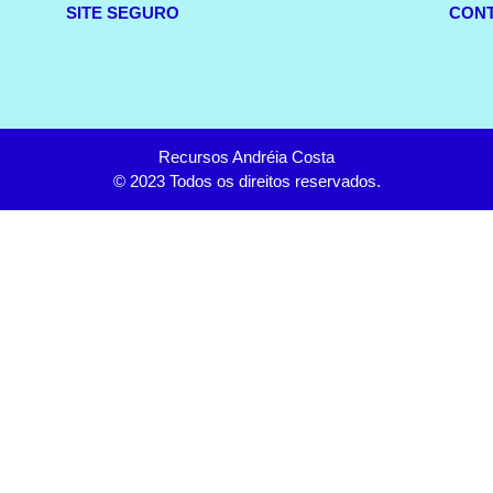
SITE SEGURO
CON
Recursos Andréia Costa
© 2023 Todos os direitos reservados.