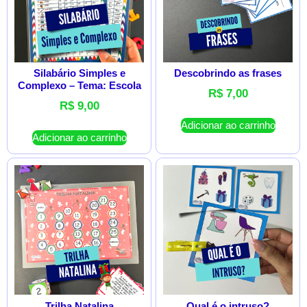
Silabário Simples e
Descobrindo as frases
Complexo – Tema: Escola
R$
7,00
R$
9,00
Adicionar ao carrinho
Adicionar ao carrinho
Trilha Natalina
Qual é o intruso?