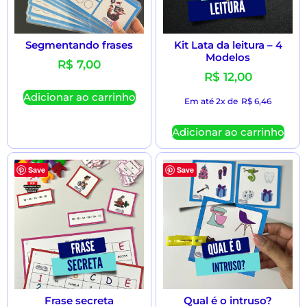
Segmentando frases
Kit Lata da leitura – 4
Modelos
R$
7,00
R$
12,00
Adicionar ao carrinho
Em até 2x de
R$
6,46
Adicionar ao carrinho
Save
Save
Frase secreta
Qual é o intruso?