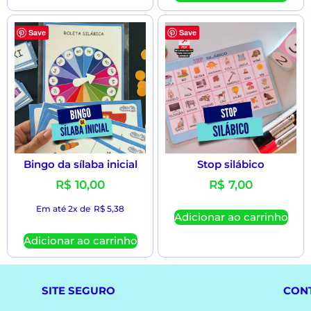
Save
Save
Bingo da sílaba inicial
Stop silábico
R$
10,00
R$
7,00
Em até 2x de
R$
5,38
Adicionar ao carrinho
Adicionar ao carrinho
SITE SEGURO
CON