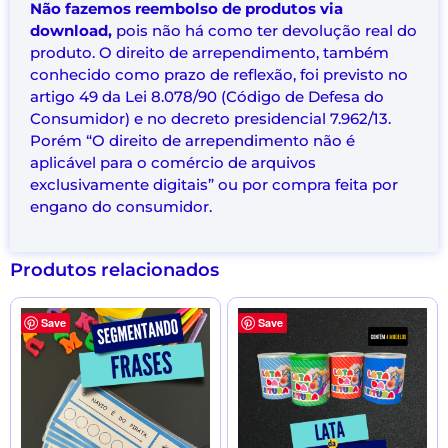
Não fazemos reembolso de produtos via
download,
pois não há como ter devolução real do
produto. O direito de arrependimento, também
conhecido como prazo de reflexão, foi previsto no
artigo 49 da Lei 8.078/90 (Código de Defesa do
Consumidor) e no decreto presidencial 7.962/13.
Porém “O direito de arrependimento não é
aplicável para o comércio de arquivos
exclusivamente digitais” ou por compra feita por
engano do consumidor.
Produtos relacionados
Save
Save