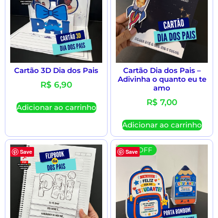
Cartão 3D Dia dos Pais
Cartão Dia dos Pais –
Adivinha o quanto eu te
R$
6,90
amo
R$
7,00
Adicionar ao carrinho
Adicionar ao carrinho
30 % OFF
Save
Save