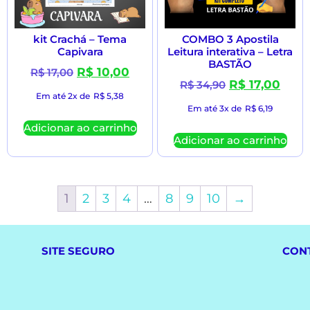
kit Crachá – Tema
COMBO 3 Apostila
Capivara
Leitura interativa – Letra
BASTÃO
R$
10,00
R$
17,00
R$
17,00
R$
34,90
Em até 2x de
R$
5,38
Em até 3x de
R$
6,19
Adicionar ao carrinho
Adicionar ao carrinho
1
2
3
4
…
8
9
10
→
SITE SEGURO
CON