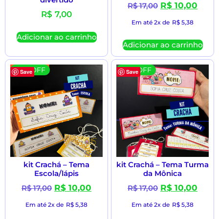
R$
10,00
R$
17,00
R$
7,00
Em até 2x de
R$
5,38
Adicionar ao carrinho
Adicionar ao carrinho
41 % OFF
41 % OFF
Save
Save
kit Crachá – Tema
kit Crachá – Tema Turma
Escola/lápis
da Mônica
R$
10,00
R$
10,00
R$
17,00
R$
17,00
Em até 2x de
R$
5,38
Em até 2x de
R$
5,38