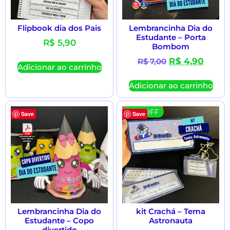
Flipbook dia dos Pais
Lembrancinha Dia do
Estudante – Porta
R$
5,90
Bombom
R$
4,90
R$
7,00
Adicionar ao carrinho
Adicionar ao carrinho
41 % OFF
Save
Save
Lembrancinha Dia do
kit Crachá – Tema
Estudante – Copo
Astronauta
divertido