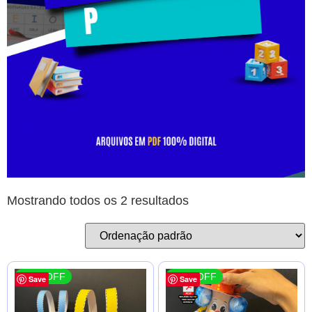
Mostrando todos os 2 resultados
72 % OFF
72 % OFF
Save
Save