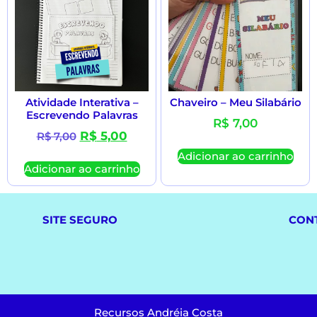
Atividade Interativa –
Chaveiro – Meu Silabário
Escrevendo Palavras
R$
7,00
R$
5,00
R$
7,00
Adicionar ao carrinho
Adicionar ao carrinho
SITE SEGURO
CON
Recursos Andréia Costa