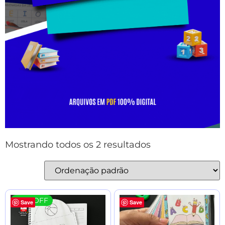
Mostrando todos os 2 resultados
29 % OFF
Save
Save