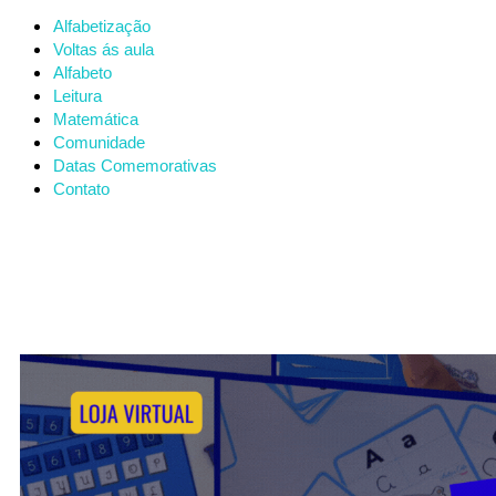
Alfabetização
Voltas ás aula
Alfabeto
Leitura
Matemática
Comunidade
Datas Comemorativas
Contato