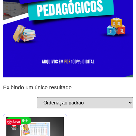
Exibindo um único resultado
41 % OFF
Save