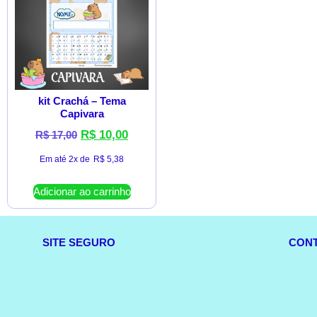
kit Crachá – Tema
Capivara
R$
10,00
R$
17,00
Em até 2x de
R$
5,38
Adicionar ao carrinho
SITE SEGURO
CON