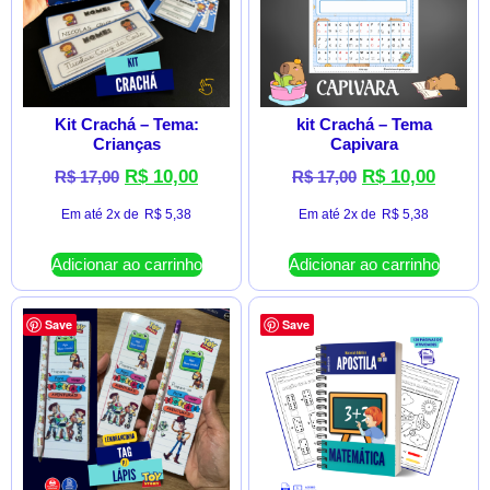
Kit Crachá – Tema:
kit Crachá – Tema
Crianças
Capivara
R$
10,00
R$
10,00
R$
17,00
R$
17,00
Em até 2x de
R$
5,38
Em até 2x de
R$
5,38
Adicionar ao carrinho
Adicionar ao carrinho
Save
Save