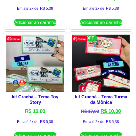
Em até 2x de
R$
5,38
Em até 2x de
R$
5,38
Adicionar ao carrinho
Adicionar ao carrinho
41 % OFF
Save
Save
kit Crachá – Tema Toy
kit Crachá – Tema Turma
Story
da Mônica
R$
10,00
R$
10,00
R$
17,00
Em até 2x de
R$
5,38
Em até 2x de
R$
5,38
Adicionar ao carrinho
Adicionar ao carrinho