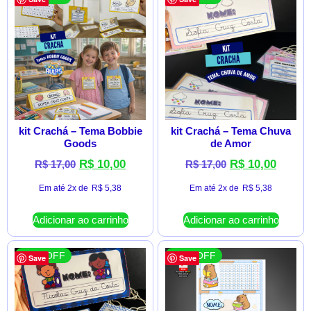
kit Crachá – Tema Bobbie
kit Crachá – Tema Chuva
Goods
de Amor
R$
10,00
R$
10,00
R$
17,00
R$
17,00
Em até 2x de
R$
5,38
Em até 2x de
R$
5,38
Adicionar ao carrinho
Adicionar ao carrinho
41 % OFF
41 % OFF
Save
Save