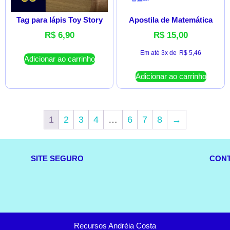
Tag para lápis Toy Story
Apostila de Matemática
R$
6,90
R$
15,00
Em até 3x de
R$
5,46
Adicionar ao carrinho
Adicionar ao carrinho
1
2
3
4
…
6
7
8
→
SITE SEGURO
CON
Recursos Andréia Costa