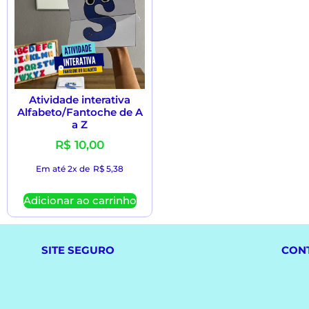
Atividade interativa
Alfabeto/Fantoche de A
a Z
R$
10,00
Em até 2x de
R$
5,38
Adicionar ao carrinho
SITE SEGURO
CON