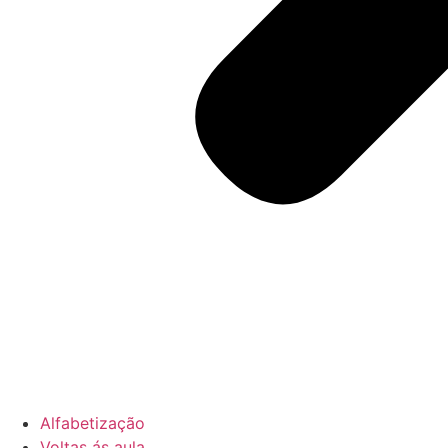
Alfabetização
Voltas ás aula